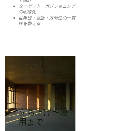
ト設計
ターゲット・ポジショニング
の明確化
世界観・言語・方向性の一貫
性を整える
立ち上げ〜運
用まで