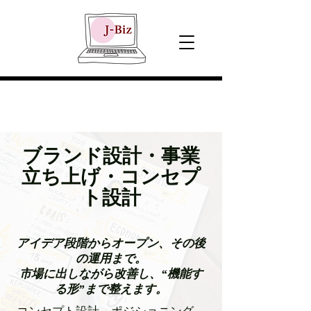
ブランド設計・事業
立ち上げ・コンセプ
ト設計
アイデア段階からオープン、その後
の運用まで。
市場に出しながら改善し、“機能す
る形”まで整えます。