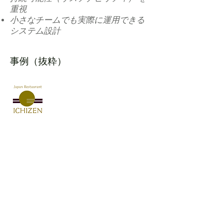
重視
小さなチームでも実際に運用できる
システム設計
事例（抜粋）
+150％
EC 成長
スイスで
最大72％
のオンラインパ
フォーマンス達成
ICHIZEN のサイトを見る