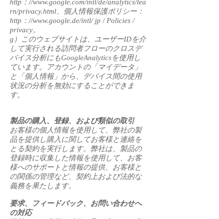
http：//
www.google.com/intl/de/analytics/lea
rn/privacy.html
、個人情報保護ポリシー：
http：//
www.google.de/intl/
jp / Policies /
privacy。
g）このウェブサイトは、ユーザーIDを介
して実行される訪問者フローのクロスデ
バイス分析にもGoogleAnalyticsを使用し
ています。アカウントの「マイデータ」
と「個人情報」から、デバイス間の使用
状況の分析を無効にすることができま
す。
製品の購入、登録、および類似の取引
お客様の個人情報を使用して、弊社の製
品を提供し購入に関してお客様と連絡を
とる契約を実行します。弊社は、製品の
登録時に収集した情報を使用して、お客
様へのサポートと情報の提供、お客様と
の関係の管理など、契約上および法的な
義務を果たします。
要求、フィードバック、お問い合わせへ
の対応