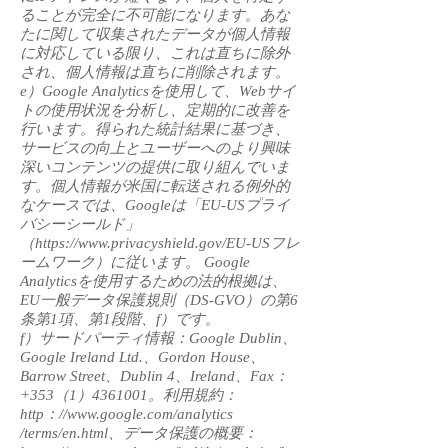
ることが完全に不可能になります。あな
たに関して収集されたデータが個人情報
に対応している限り、これは直ちに除外
され、個人情報は直ちに削除されます。
e）Google Analyticsを使用して、Webサイ
トの使用状況を分析し、定期的に改善を
行います。得られた統計結果に基づき、
サービスの向上とユーザーへのより興味
深いコンテンツの提供に取り組んでいま
す。個人情報が米国に転送される例外的
なケースでは、Googleは「EU-USプライ
バシーシールド」
（
https://www.privacyshield.gov/EU-US
フレ
ームワーク）に従います。 Google
Analyticsを使用するための法的根拠は、
EU一般データ保護規則（DS-GVO）の第6
条第1項、第1段階、f）です。
f）サードパーティ情報：Google Dublin、
Google Ireland Ltd.、Gordon House、
Barrow Street、Dublin 4、Ireland、Fax：
+353（1）4361001。利用規約：
http：//
www.google.com/analytics
/terms/en.html、データ保護の概要：