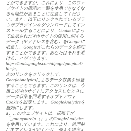
とができますが、これにより、このウェ
ブサイトの機能の一部を使用できなくな
る可能性があることに注意してくださ
い。また、以下にリンクされているブラ
ウザプラグインをダウンロードしてイン
ストールすることにより、Cookieによっ
て生成されたWebサイトの使用に関する
データ（IPアドレスを含む）をGoogleに
収集し、Googleがこれらのデータを処理
することができます。あなたはそれを避
けることができます。
https://tools.google.com/dlpage/gaoptout?
hl=ja。
次のリンクをクリックして、
GoogleAnalyticsによるデータ収集を回避
することもできます。このリンクは、今
後このWebサイトにアクセスしたときに
データ収集を回避するオプトアウト
Cookieを設定します。 GoogleAnalyticsを
無効にします。
d）このウェブサイトは、拡張子が
「_anonymizeIp（）」のGoogleAnalytics
を使用しています。これにより、処理前
にIPアドレスが短くなり、個人を特定す