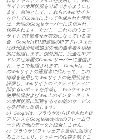
れるテキストファイルを使用して、Web
サイトの使用状況を分析できるようにし
ます。原則として、これらのWebサイト
を介してCookieによって生成された情報
は、米国のGoogleサーバーに送信され、
保存されます。ただし、これらのウェブ
サイトでIP匿名化が有効になっている場
合、GoogleはEU加盟国のIPアドレスまた
は欧州経済領域協定の他の当事者を積極
的に短縮します。例外的に、完全なIPア
ドレスは米国のGoogleサーバーに送信さ
れ、そこで短縮されます。 Googleは、こ
のWebサイトの運営者に代わって、この
情報を使用してWebサイトの使用状況を
評価し、Webサイトのアクティビティに
関するレポートを作成し、Webサイトの
使用状況およびWeb上のインターネット
の使用状況に関連するその他のサービス
を発行者に提供します。
b）Googleは、ブラウザから送信されたIP
アドレスをGoogleAnalyticsのフレームワ
ーク内で他のデータと統合しません。
c）ブラウザソフトウェアを適切に設定す
ることにより、クッキーの保存を防ぐこ