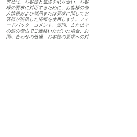
弊社は、お客様と連絡を取り合い、お客
様の要求に対応するために、お客様の個
人情報および製品または要求に関してお
客様が提供した情報を使用します。フィ
ードバック、コメント、質問、またはそ
の他の理由でご連絡いただいた場合、お
問い合わせの処理、お客様の要求への対
応、および弊社の製品およびサービスの
改善のために、前述の連絡内容および個
人情報の記録を保持する場合がありま
す。
マーケティングと販促活動
お客様の同意が得られた場合、ならびに
お客様のお好みに沿って、弊社はウェブ
サイトを通じたお得な情報を含むマーケ
ティング情報を提供するために、お客様
の個人情報を使用します。また、お客様
の個人情報を使用して、現在の特別オフ
ァー、販促活動、お得な情報が記載され
ているニュースレターや電子メールを定
期的に送信します。
オンライン調査