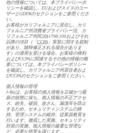
他の情報については、本プライバシーポ
リシーを確認し、EUおよびスイスのユー
ザーとGDPRのセクションをご参照くださ
い。
お客様がカリフォルニアに居住し、カリ
フォルニア州消費者プライバシー法、カ
リフォルニア州民法§
1798.100
およびそれ
以降の項目（「
CCPA
」実装に関する規制
があり、随時修正される場合がありま
す）の適用を受ける場合、お客様の権利
およびCCPAに関連するその他の情報の概
要については、本プライバシーポリシー
を確認し、カリフォルニア州居住者およ
びCCPAのセクションをご参照ください。
個人情報の管理
J-Bizは、お客様の個人情報を正確かつ最
新の状態に保ち、個人情報の不正アクセ
ス、紛失、破損、改ざん、漏洩等を防止
するため、セキュリティシステムの維
持、管理システムの維持、従業員教育を
行います。徹底した実施、セキュリティ
対策の実施、個人情報の厳重な管理な
ど、必要な措置を講じます。