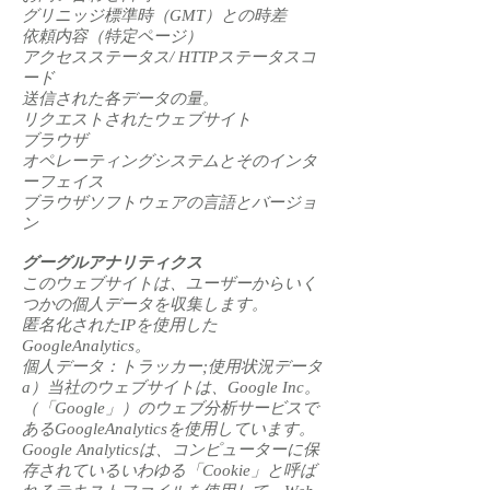
グリニッジ標準時（GMT）との時差
依頼内容（特定ページ）
アクセスステータス/ HTTPステータスコ
ード
送信された各データの量。
リクエストされたウェブサイト
ブラウザ
オペレーティングシステムとそのインタ
ーフェイス
ブラウザソフトウェアの言語とバージョ
ン
グーグルアナリティクス
このウェブサイトは、ユーザーからいく
つかの個人データを収集します。
匿名化されたIPを使用した
GoogleAnalytics。
個人データ：トラッカー;使用状況データ
a）当社のウェブサイトは、Google Inc。
（「Google」）のウェブ分析サービスで
あるGoogleAnalyticsを使用しています。
Google Analyticsは、コンピューターに保
存されているいわゆる「Cookie」と呼ば