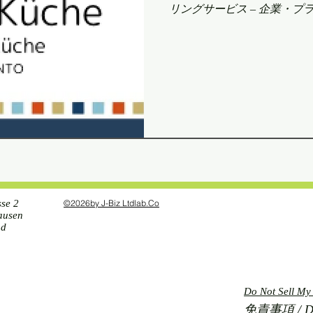
リングサービス – 企業・
Video Keiko Sato 
食材の調達から調理、盛り
ートします。 体に優しい自
れる Kona Küche と、
がけてきた J-Biz のブランドサイト
ja.healingstone.ch/in
間体験”を融合した高品質な
産オーガニック（BIO）米
ご提供。ヴィーガン、ベジ
ンフリーなど、あらゆる食の
に、お客様の特別なご要望
sse 2
©2026
by J-Biz
Ltdlab.
Co
覚・香り・触感・空気感まで
ausen
nd
Do Not Sell My
免責事項 / Disc