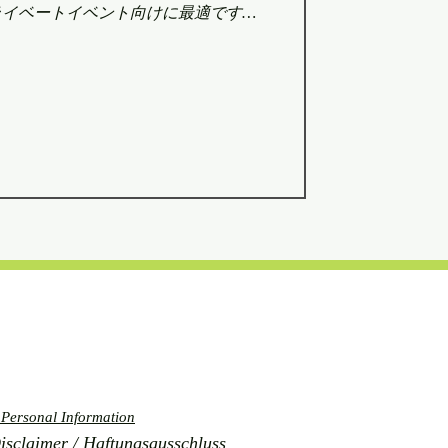
プライベートイベント向けに最適です。
お袋クッヒェのケータリングと弁当サービスは、
付け、空間演出までをトータルでサポ
家製肉まんやヴィーガンキムチで知ら
 30店舗以上のディスプレイ・空間演出を手
 https://
nercare の コラボレーションにより、 “食”と“空
サービスを実現しています。 スイス
を使用し、日本食と西洋料理の両方を
タリアン、ラクトースフリー、グルテ
制限にも柔軟に対応可能です。 さら
にも寄り添い、味覚だけでなく、視
も大切にした 「五感を満たす
 Personal Information
laimer / Haftungsausschluss