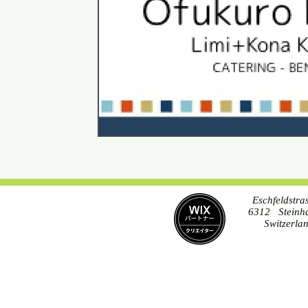
Eschfeldstra
6312 Steinh
Switzerla